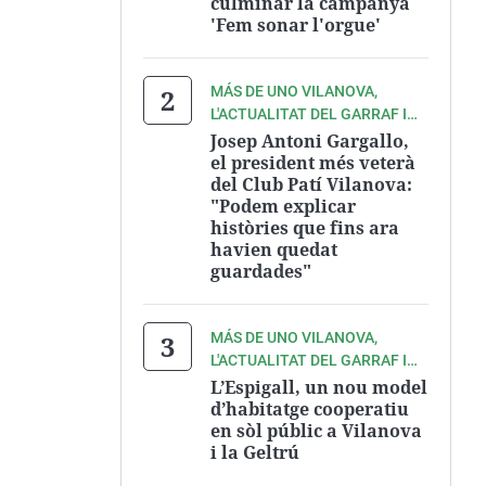
culminar la campanya
'Fem sonar l'orgue'
MÁS DE UNO VILANOVA,
L'ACTUALITAT DEL GARRAF I
L'ALT PENEDÈS A ONDA CERO
Josep Antoni Gargallo,
el president més veterà
del Club Patí Vilanova:
"Podem explicar
històries que fins ara
havien quedat
guardades"
MÁS DE UNO VILANOVA,
L'ACTUALITAT DEL GARRAF I
L'ALT PENEDÈS A ONDA CERO
L’Espigall, un nou model
d’habitatge cooperatiu
en sòl públic a Vilanova
i la Geltrú