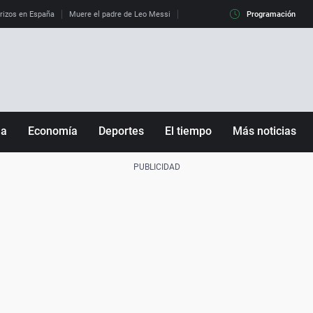
erizos en España
Muere el padre de Leo Messi
La diferencia entre observar el eclip
Programación
ña
Economía
Deportes
El tiempo
Más noticias
Fútbol
Sociedad
Baloncesto
Mundo
Tenis
Salud
Motor
Cultura
Ciencia y Tecnología
adrid
Gastronomía
nciana
Medio ambiente