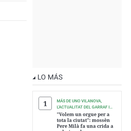
LO MÁS
MÁS DE UNO VILANOVA,
L'ACTUALITAT DEL GARRAF I
L'ALT PENEDÈS A ONDA CERO
"Volem un orgue per a
tota la ciutat": mossèn
Pere Milà fa una crida a