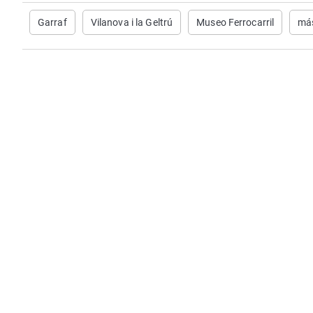
Garraf
Vilanova i la Geltrú
Museo Ferrocarril
más