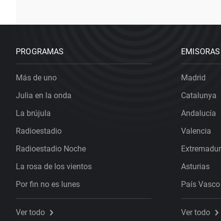
PROGRAMAS
EMISORAS
Más de uno
Madrid
Julia en la onda
Catalunya
La brújula
Andalucía
Radioestadio
Valencia
Radioestadio Noche
Extremadu
La rosa de los vientos
Asturias
Por fin no es lunes
País Vasco
Ver todo
Ver todo