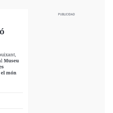
ió
buixant,
al
Museu
es
e el món