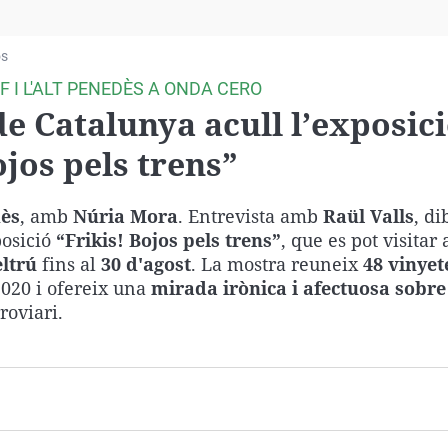
Virales
Televisión
os
Elecciones
 I L'ALT PENEDÈS A ONDA CERO
de Catalunya acull l’exposic
jos pels trens”
dès
, amb
Núria Mora
. Entrevista amb
Raül Valls
, di
posició
“Frikis! Bojos pels trens”
, que es pot visitar 
eltrú
fins al
30 d'agost
. La mostra reuneix
48 vinyet
2020 i ofereix una
mirada irònica i afectuosa sobr
roviari.