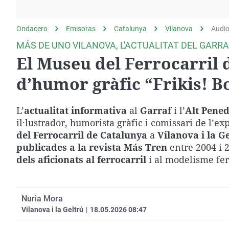
La rosa de los vientos
Caso
Extremadura
Gente viajera
Retornados
Galicia
Ondacero
Emisoras
Catalunya
Vilanova
Audi
Como el perro y el
Equipo de investigación
La Rioja
MÁS DE UNO VILANOVA, L'ACTUALITAT DEL GARRAF
gato
El Museu del Ferrocarril 
Operación Viuda
Navarra
Negra
País Vasco
d’humor gràfic “Frikis! Bo
L’
actualitat informativa
al
Garraf
i l’
Alt Pene
il·lustrador, humorista gràfic i comissari de l’ex
del Ferrocarril de Catalunya
a
Vilanova i la G
publicades a la revista Más Tren
entre 2004 i 
dels aficionats al ferrocarril
i al modelisme fer
Nuria Mora
Vilanova i la Geltrú
|
18.05.2026 08:47