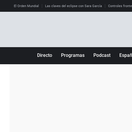
El Orden Mundial
Las claves del eclipse con Sara García
Controles front
Directo
Programas
Podcast
Espa
Más de uno
Los Perseguidos
Andalucía
Por fin
Malas decisiones
Aragón
Julia en la onda
Expedientes del más allá
Baleares
La brújula
El viaje del Guernica
Cantabria
Radioestadio
Invisibles
Cataluña
Radioestadio noche
Prohibido morirse
Comunidad de M
El colegio invisible
Esto no ha pasado
Comunitat Vale