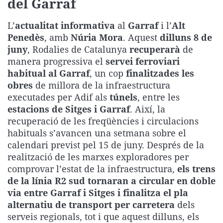
del Garraf
La rosa de los vientos
Caso
Extremadura
Virales
L’
actualitat informativa
al
Garraf
i l’
Alt
Gente viajera
Retornados
Galicia
Televisión
Penedès
, amb
Núria Mora
. Aquest
dilluns 8 de
Como el perro y el gat
Equipo de investigaci
La Rioja
Elecciones
juny
, Rodalies de Catalunya
recuperarà
de
manera progressiva el
servei ferroviari
Operación Viuda Negr
Navarra
habitual al Garraf
, un cop
finalitzades les
País Vasco
obres
de millora de la infraestructura
executades per Adif als
túnels
, entre les
estacions de Sitges i Garraf
. Així, la
recuperació de les freqüències i circulacions
habituals s’avancen una setmana sobre el
calendari previst pel 15 de juny. Després de la
realització de les marxes exploradores per
comprovar l’estat de la infraestructura,
els trens
de la línia R2 sud tornaran a circular en doble
via entre Garraf i Sitges i finalitza el pla
alternatiu de transport per carretera
dels
serveis regionals, tot i que aquest dilluns, els