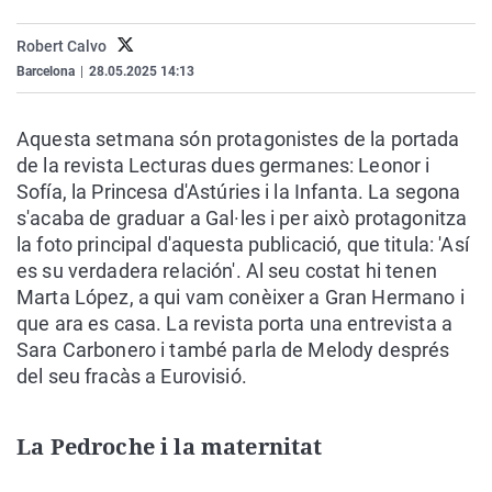
La rosa de los vientos
Caso
Extremadura
Virales
Robert Calvo
Gente viajera
Retornados
Galicia
Televisión
Barcelona
|
28.05.2025 14:13
Como el perro y el gat
Equipo de investigaci
La Rioja
Elecciones
Operación Viuda Negr
Navarra
Aquesta setmana són protagonistes de la portada
de la revista Lecturas dues germanes: Leonor i
País Vasco
Sofía, la Princesa d'Astúries i la Infanta. La segona
s'acaba de graduar a Gal·les i per això protagonitza
la foto principal d'aquesta publicació, que titula: 'Así
es su verdadera relación'. Al seu costat hi tenen
Marta López, a qui vam conèixer a Gran Hermano i
que ara es casa. La revista porta una entrevista a
Sara Carbonero i també parla de Melody després
del seu fracàs a Eurovisió.
La Pedroche i la maternitat