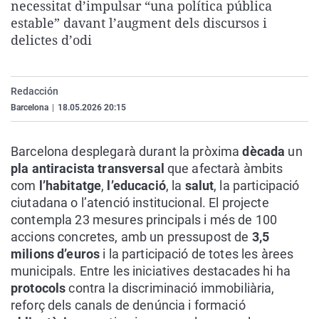
necessitat d’impulsar “una política pública
La rosa de los vientos
Caso
Extremadura
Virales
estable” davant l’augment dels discursos i
Gente viajera
Retornados
Galicia
Televisión
delictes d’odi
Como el perro y el gat
Equipo de investigaci
La Rioja
Elecciones
Operación Viuda Negr
Navarra
Redacción
Barcelona
|
18.05.2026 20:15
País Vasco
Barcelona desplegarà durant la pròxima
dècada
un
pla antiracista transversal
que afectarà àmbits
com
l’habitatge
,
l’educació
, la
salut
, la participació
ciutadana o l’atenció institucional. El projecte
contempla 23 mesures principals i més de 100
accions concretes, amb un pressupost de
3,5
milions d’euros
i la participació de totes les àrees
municipals. Entre les iniciatives destacades hi ha
protocols
contra la discriminació immobiliària,
reforç dels canals de denúncia i formació