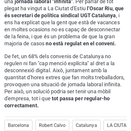
una
jornada laboral "infinita"
. Per parlar de tot
plegat ha vingut a La Ciutat d'Estiu
l’Oscar Riu, que
és secretari de política sindical UGT Catalunya
, i
ens ha explicat que la gent que està de vacances
en moltes ocasions no es capaç de desconnectar
de la feina, i que és un problema de que la gran
majoria de casos
no està regulat en el conveni.
De fet, un 68% dels convenis de Catalunya no
regulen ni fan "cap menció explícita" al dret a la
desconnexió digital. Això, juntament amb la
quantitat d'hores extres que fan molts treballadors,
provoquen una situació de jornada laboral infinita.
Per això, un solució podria ser tenir una mòbil
d'empresa, tot i que
tot passa per regular-ho
correctament.
Barcelona
Robert Calvo
Catalunya
LA CIUTAT 