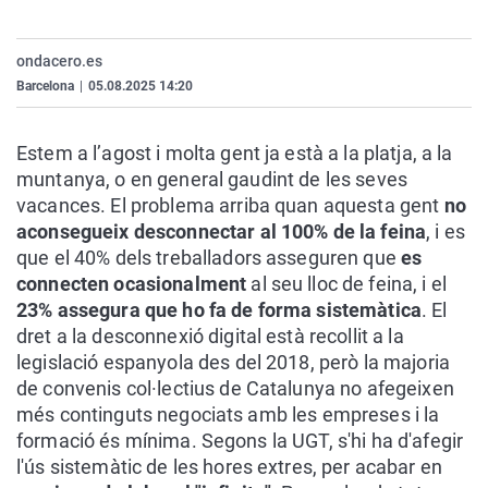
La rosa de los vientos
Caso
Extremadura
Virales
Gente viajera
Retornados
Galicia
Televisión
ondacero.es
Barcelona
|
05.08.2025 14:20
Como el perro y el gat
Equipo de investigaci
La Rioja
Elecciones
Operación Viuda Negr
Navarra
Estem a l’agost i molta gent ja està a la platja, a la
País Vasco
muntanya, o en general gaudint de les seves
vacances. El problema arriba quan aquesta gent
no
aconsegueix desconnectar al 100% de la feina
, i es
que el 40% dels treballadors asseguren que
es
connecten ocasionalment
al seu lloc de feina, i el
23% assegura que ho fa de forma sistemàtica
. El
dret a la desconnexió digital està recollit a la
legislació espanyola des del 2018, però la majoria
de convenis col·lectius de Catalunya no afegeixen
més continguts negociats amb les empreses i la
formació és mínima. Segons la UGT, s'hi ha d'afegir
l'ús sistemàtic de les hores extres, per acabar en