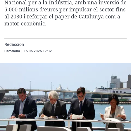
Nacional per a la Indústria, amb una inversió de
La rosa de los vientos
Caso
Extremadura
Virales
5.000 milions d’euros per impulsar el sector fins
Gente viajera
Retornados
Galicia
Televisión
al 2030 i reforçar el paper de Catalunya com a
motor econòmic.
Como el perro y el gat
Equipo de investigaci
La Rioja
Elecciones
Operación Viuda Negr
Navarra
Redacción
País Vasco
Barcelona
|
15.06.2026 17:32