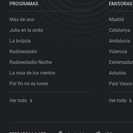
PROGRAMAS
EMISORAS
Más de uno
Madrid
Julia en la onda
Catalunya
La brújula
Andalucía
Radioestadio
Valencia
Radioestadio Noche
Extremadu
La rosa de los vientos
Asturias
Por fin no es lunes
País Vasco
Ver todo
Ver todo