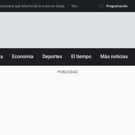
uncionaria que informó de la crisis en Ceuta
"No hay mafias, que no nos engañen": exper
Programación
ña
Economía
Deportes
El tiempo
Más noticias
Fútbol
Sociedad
Baloncesto
Mundo
Tenis
Salud
Motor
Cultura
Ciencia y Tecnología
adrid
Gastronomía
nciana
Medio ambiente