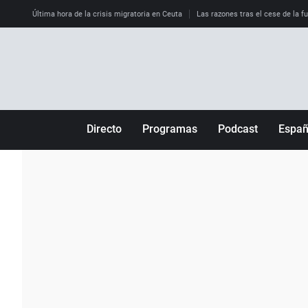
Última hora de la crisis migratoria en Ceuta
Las razones tras el cese de la f
Directo
Programas
Podcast
Espa
Más de uno
Los Perseguidos
Andalucía
Por fin
Malas decisiones
Aragón
Julia en la onda
Expedientes del más allá
Baleares
La brújula
El viaje del Guernica
Cantabria
Radioestadio
Invisibles
Cataluña
Radioestadio noche
Prohibido morirse
Comunidad de M
El colegio invisible
Esto no ha pasado
Comunitat Vale