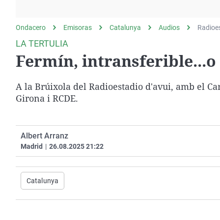
La rosa de los vientos
Caso
Extremadura
Gente viajera
Retornados
Galicia
Ondacero
Emisoras
Catalunya
Audios
Radioe
Como el perro y el
Equipo de investigación
La Rioja
LA TERTULIA
gato
Fermín, intransferible...o
Operación Viuda
Navarra
Negra
País Vasco
A la Brúixola del Radioestadio d'avui, amb el Car
Girona i RCDE.
Albert Arranz
Madrid
|
26.08.2025 21:22
Catalunya