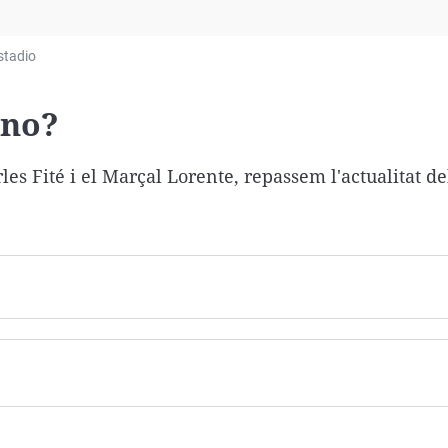
Virales
Televisión
stadio
Elecciones
 no?
les Fité i el Marçal Lorente,
repassem l'actualitat d