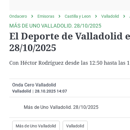
La rosa de los vientos
Caso
Extremadura
Gente viajera
Retornados
Galicia
Ondacero
Emisoras
Castilla y Leon
Valladolid
Como el perro y el
Equipo de investigación
La Rioja
MÁS DE UNO VALLADOLID. 28/10/2025
gato
El Deporte de Valladolid 
Operación Viuda
Navarra
Negra
País Vasco
28/10/2025
Con Héctor Rodríguez desde las 12:50 hasta las 1
Onda Cero Valladolid
Valladolid
|
28.10.2025 14:07
Más de Uno Valladolid. 28/10/2025
Más de Uno Valladolid
Valladolid