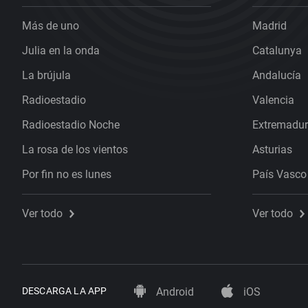
Más de uno
Madrid
Julia en la onda
Catalunya
La brújula
Andalucía
Radioestadio
Valencia
Radioestadio Noche
Extremadu
La rosa de los vientos
Asturias
Por fin no es lunes
País Vasco
Ver todo
Ver todo
DESCARGA LA APP
Android
iOS