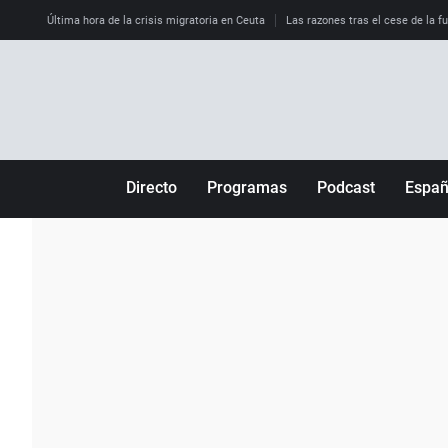
Última hora de la crisis migratoria en Ceuta
Las razones tras el cese de la f
Directo
Programas
Podcast
Espa
Más de uno
Los Perseguidos
Andalucía
Por fin
Malas decisiones
Aragón
Julia en la onda
Expedientes del más allá
Baleares
La brújula
El viaje del Guernica
Cantabria
Radioestadio
Invisibles
Cataluña
Radioestadio noche
Prohibido morirse
Comunidad de M
El colegio invisible
Esto no ha pasado
Comunitat Vale