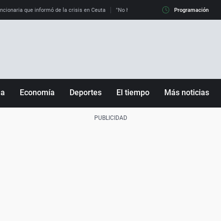
uncionaria que informó de la crisis en Ceuta
"No hay mafias, que no nos engañen": exper
Programación
ña
Economía
Deportes
El tiempo
Más noticias
Fútbol
Sociedad
Baloncesto
Mundo
Tenis
Salud
Motor
Cultura
Ciencia y Tecnología
adrid
Gastronomía
nciana
Medio ambiente