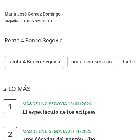
La rosa de los vientos
Caso
Extremadura
Virales
María José Gómez Domingo
Gente viajera
Retornados
Galicia
Televisión
Segovia
|
16.09.2025 13:13
Como el perro y el gat
Equipo de investigaci
La Rioja
Elecciones
Operación Viuda Negr
Navarra
Renta 4 Banco Segovia
País Vasco
Renta 4 Banco Segovia
onda cero segovia
La bols
LO MÁS
MÁS DE UNO SEGOVIA 10/04/2024
El espectáculo de los eclipses
MÁS DE UNO SEGOVIA 22/11/2023
Tres décadas del Pontón Alto