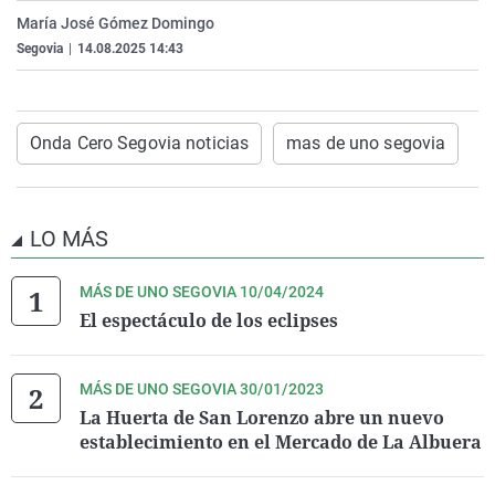
La rosa de los vientos
Caso
Extremadura
Virales
María José Gómez Domingo
Segovia
|
14.08.2025 14:43
Gente viajera
Retornados
Galicia
Televisión
Como el perro y el gat
Equipo de investigaci
La Rioja
Elecciones
Operación Viuda Negr
Navarra
Onda Cero Segovia noticias
mas de uno segovia
País Vasco
LO MÁS
MÁS DE UNO SEGOVIA 10/04/2024
El espectáculo de los eclipses
MÁS DE UNO SEGOVIA 30/01/2023
La Huerta de San Lorenzo abre un nuevo
establecimiento en el Mercado de La Albuera