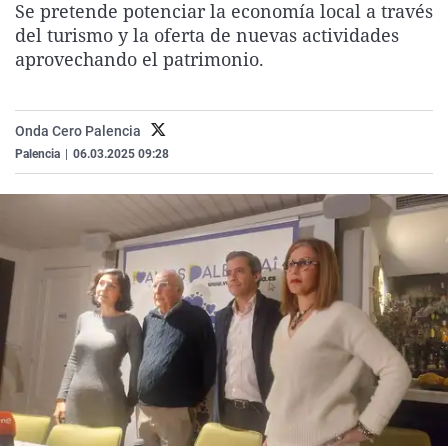
Se pretende potenciar la economía local a través
La rosa de los vientos
Caso
Extremadura
Virales
del turismo y la oferta de nuevas actividades
Gente viajera
Retornados
Galicia
Televisión
aprovechando el patrimonio.
Como el perro y el gat
Equipo de investigaci
La Rioja
Elecciones
Operación Viuda Negr
Navarra
Onda Cero Palencia
Palencia
|
06.03.2025 09:28
País Vasco