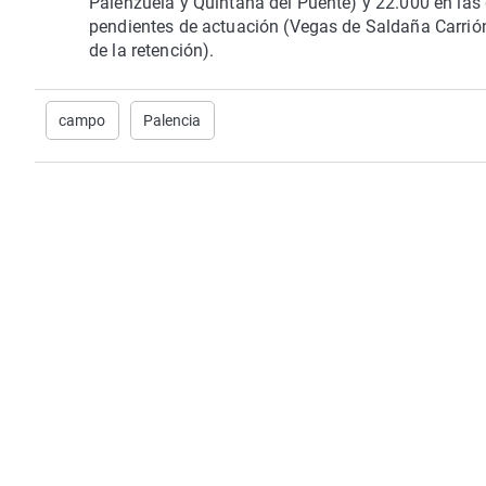
Palenzuela y Quintana del Puente) y 22.000 en las
pendientes de actuación (Vegas de Saldaña Carrión y
de la retención).
campo
Palencia