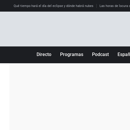
Qué tiempo hará el día del eclipse y dónde habrá nubes
Las horas de locura qu
Directo
Programas
Podcast
Espa
Más de uno
Los Perseguidos
Andalucía
Por fin
Malas decisiones
Aragón
Julia en la onda
Expedientes del más allá
Baleares
La brújula
El viaje del Guernica
Cantabria
Radioestadio
Invisibles
Cataluña
Radioestadio noche
Prohibido morirse
Comunidad de M
El colegio invisible
Esto no ha pasado
Comunitat Vale