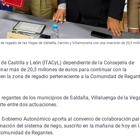
de regadío de las Vegas de Saldaña, Carrión y Villamoronta con una inversión de 20,3 mill
o de Castilla y León (ITACyL) dependiente de la Consejería de
tinar más de 20,3 millones de euros para continuar con la
n la zona de regadío perteneciente a la Comunidad de Regan
0 regantes de los municipios de Saldaña, Villaluenga de la Vega
rte entre dos actuaciones.
 el Gobierno Autonómico aporta al convenio de colaboración pa
mación del sistema de riego, suscrito en la mañana de hoy en l
a Comunidad de Regantes.