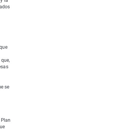
y la
mados
 que
 que,
esas
ue se
 Plan
que