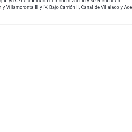
 que ya se ha aprobado la modernización y se encuentran
 Villamoronta III y IV, Bajo Carrión II, Canal de Villalaco y Ac