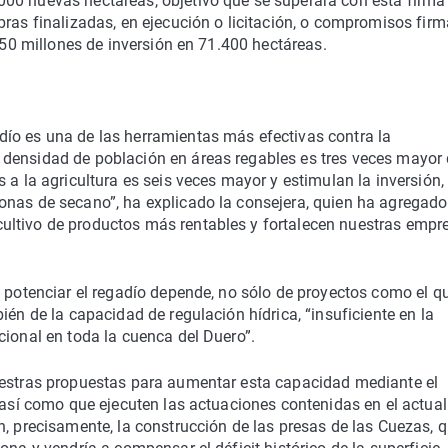
00 nuevas hectáreas, objetivo que se superará con esta firma 
bras finalizadas, en ejecución o licitación, o compromisos fir
 350 millones de inversión en 71.400 hectáreas.
ío es una de las herramientas más efectivas contra la
 densidad de población en áreas regables es tres veces mayor
 a la agricultura es seis veces mayor y estimulan la inversión,
onas de secano”, ha explicado la consejera, quien ha agregado
ultivo de productos más rentables y fortalecen nuestras empr
e potenciar el regadío depende, no sólo de proyectos como el q
ién de la capacidad de regulación hídrica, “insuficiente en la
cional en toda la cuenca del Duero”.
uestras propuestas para aumentar esta capacidad mediante el
, así como que ejecuten las actuaciones contenidas en el actual
n, precisamente, la construcción de las presas de las Cuezas, 