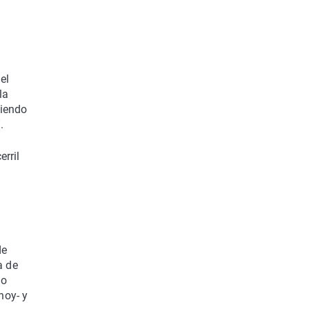
el
la
ciendo
.
rril
de
a de
io
hoy- y