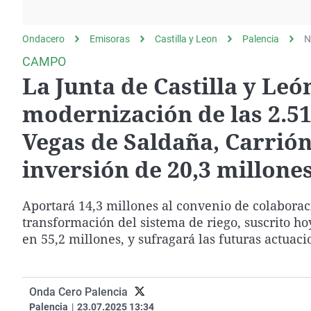
La rosa de los vientos
Caso
Extremadura
Gente viajera
Retornados
Galicia
Ondacero
Emisoras
Castilla y Leon
Palencia
N
Como el perro y el
Equipo de investigación
La Rioja
CAMPO
gato
La Junta de Castilla y Leó
Operación Viuda
Navarra
Negra
País Vasco
modernización de las 2.51
Vegas de Saldaña, Carrió
inversión de 20,3 millone
Aportará 14,3 millones al convenio de colaborac
transformación del sistema de riego, suscrito 
en 55,2 millones, y sufragará las futuras actuaci
Onda Cero Palencia
Palencia
|
23.07.2025 13:34