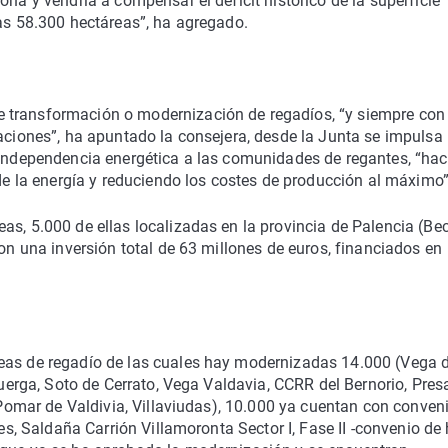
ona y vendría a compensar el déficit histórico de la superficie
las 58.300 hectáreas”, ha agregado.
 transformación o modernización de regadíos, “y siempre con 
taciones”, ha apuntado la consejera, desde la Junta se impulsa 
e independencia energética a las comunidades de regantes, “ha
 de la energía y reduciendo los costes de producción al máximo”
s, 5.000 de ellas localizadas en la provincia de Palencia (Bece
con una inversión total de 63 millones de euros, financiados en
reas de regadío de las cuales hay modernizadas 14.000 (Vega 
isuerga, Soto de Cerrato, Vega Valdavia, CCRR del Bernorio, Pres
n Pomar de Valdivia, Villaviudas), 10.000 ya cuentan con conven
res, Saldaña Carrión Villamoronta Sector I, Fase II -convenio de 