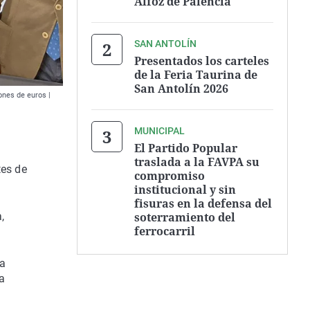
Alfoz de Palencia
SAN ANTOLÍN
Presentados los carteles
de la Feria Taurina de
San Antolín 2026
ones de euros |
MUNICIPAL
El Partido Popular
traslada a la FAVPA su
tes de
compromiso
institucional y sin
fisuras en la defensa del
soterramiento del
,
ferrocarril
ra
a