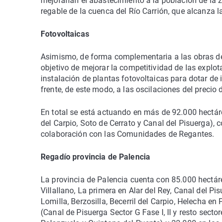
mejorarían el abastecimiento a la población de la z
regable de la cuenca del Río Carrión, que alcanza 
Fotovoltaicas
Asimismo, de forma complementaria a las obras de
objetivo de mejorar la competitividad de las explo
instalación de plantas fotovoltaicas para dotar d
frente, de este modo, a las oscilaciones del precio
En total se está actuando en más de 92.000 hectárea
del Carpio, Soto de Cerrato y Canal del Pisuerga), 
colaboración con las Comunidades de Regantes.
Regadío provincia de Palencia
La provincia de Palencia cuenta con 85.000 hectá
Villallano, La primera en Alar del Rey, Canal del P
Lomilla, Berzosilla, Becerril del Carpio, Helecha e
(Canal de Pisuerga Sector G Fase I, II y resto secto