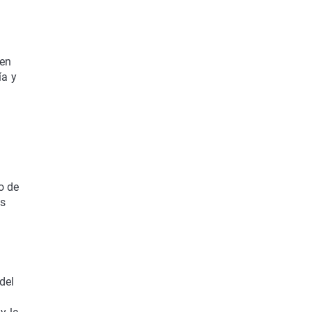
 en
ía y
o de
as
del