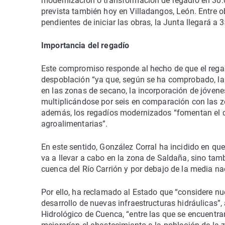
modernización o transformación de regadío en 30.0
prevista también hoy en Villadangos, León. Entre o
pendientes de iniciar las obras, la Junta llegará a
Importancia del regadío
Este compromiso responde al hecho de que el regad
despoblación “ya que, según se ha comprobado, la
en las zonas de secano, la incorporación de jóvenes
multiplicándose por seis en comparación con las z
además, los regadíos modernizados “fomentan el c
agroalimentarias”.
En este sentido, González Corral ha incidido en qu
va a llevar a cabo en la zona de Saldaña, sino tamb
cuenca del Río Carrión y por debajo de la media na
Por ello, ha reclamado al Estado que “considere n
desarrollo de nuevas infraestructuras hidráulicas”
Hidrológico de Cuenca, “entre las que se encuentra