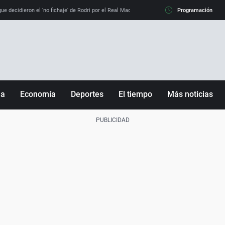
e decidieron el 'no fichaje' de Rodri por el Real Madrid y su 'sí' al Barça
Programación
La llamada de
ña
Economía
Deportes
El tiempo
Más noticias
Fútbol
Sociedad
Baloncesto
Mundo
Tenis
Salud
Motor
Cultura
Ciencia y Tecnología
adrid
Gastronomía
nciana
Medio ambiente