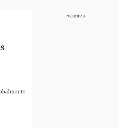
as
lobalmente