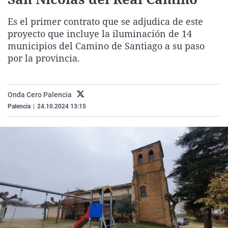
La rosa de los vientos
Caso
Extremadura
Virales
Es el primer contrato que se adjudica de este
Gente viajera
Retornados
Galicia
Televisión
proyecto que incluye la iluminación de 14
Como el perro y el gat
Equipo de investigaci
La Rioja
Elecciones
municipios del Camino de Santiago a su paso
por la provincia.
Operación Viuda Negr
Navarra
País Vasco
Onda Cero Palencia
Palencia
|
24.10.2024 13:15