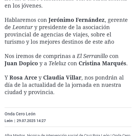
en los jóvenes.
La rosa de los vientos
Caso
Extremadura
Virales
Gente viajera
Retornados
Galicia
Televisión
Hablaremos con
Jerónimo Fernández
, gerente
de
Leontur
y presidente de la asociación
Como el perro y el gat
Equipo de investigaci
La Rioja
Elecciones
provincial de agencias de viajes, sobre el
Operación Viuda Negr
Navarra
turismo y los mejores destinos de este año
País Vasco
Nos iremos de comprinas a
El Serranillo
con
Juan Dopico
y a
Teleluz
con
Cristina Marqués
.
Y
Rosa Arce
y
Claudia Villar
, nos pondrán al
día de la actualidad de la jornada en nuestra
ciudad y provincia.
Onda Cero León
León
|
29.07.2025 14:27
Alba Martos, técnica de intervención social de Cruz Roja León | Onda Cero