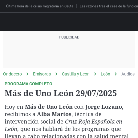
Última hora de la crisis migratoria en Ceuta
Las razones tras el cese de la funcion
Directo
Programas
Podcast
Más de uno
Los Perseguidos
Andalucía
Fútbol
Sociedad
Ondacero
Emisoras
Castilla y Leon
León
Audios
España
Por fin
Malas decisiones
Aragón
Baloncesto
Mundo
PROGRAMA COMPLETO
Economía
Julia en la onda
Expedientes del más a
Baleares
Tenis
Salud
Más de Uno León 29/07/2025
Deportes
La brújula
El viaje del Guernica
Cantabria
Motor
Cultura
Hoy en
Más de Uno León
con
Jorge Lozano
,
El tiempo
Radioestadio
Invisibles
Cataluña
Ciencia y Tecnología
recibimos a
Alba Martos
, técnica de
Más noticias
intervención social de
Cruz Roja Española en
Radioestadio noche
Prohibido morirse
Comunidad de Madrid
Gastronomía
León
, que nos hablará de los programas que
El colegio invisible
Esto no ha pasado
Comunitat Valenciana
Medio ambiente
llevan a cabo relacionadas con la salud mental