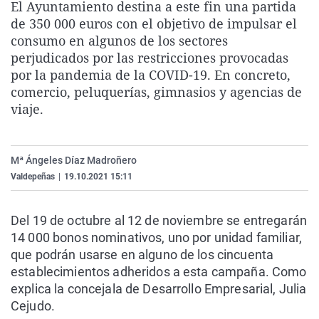
El Ayuntamiento destina a este fin una partida
La rosa de los vientos
Caso
Extremadura
Virales
de 350 000 euros con el objetivo de impulsar el
Gente viajera
Retornados
Galicia
Televisión
consumo en algunos de los sectores
perjudicados por las restricciones provocadas
Como el perro y el gat
Equipo de investigaci
La Rioja
Elecciones
por la pandemia de la COVID-19. En concreto,
Operación Viuda Negr
Navarra
comercio, peluquerías, gimnasios y agencias de
viaje.
País Vasco
Mª Ángeles Díaz Madroñero
Valdepeñas
|
19.10.2021 15:11
Del 19 de octubre al 12 de noviembre se entregarán
14 000 bonos nominativos, uno por unidad familiar,
que podrán usarse en alguno de los cincuenta
establecimientos adheridos a esta campaña. Como
explica la concejala de Desarrollo Empresarial, Julia
Cejudo.