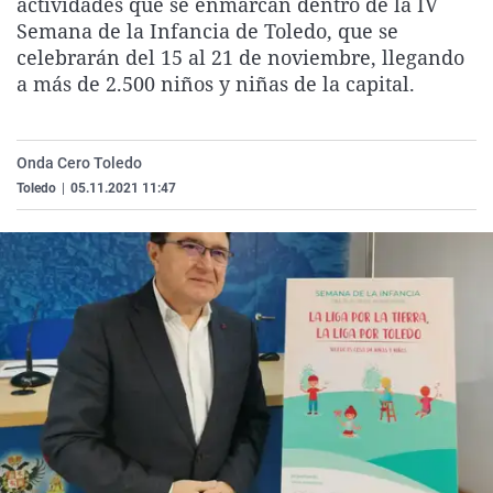
actividades que se enmarcan dentro de la IV
La rosa de los vientos
Caso
Extremadura
Virales
Semana de la Infancia de Toledo, que se
celebrarán del 15 al 21 de noviembre, llegando
Gente viajera
Retornados
Galicia
Televisión
a más de 2.500 niños y niñas de la capital.
Como el perro y el gat
Equipo de investigaci
La Rioja
Elecciones
Operación Viuda Negr
Navarra
Onda Cero Toledo
País Vasco
Toledo
|
05.11.2021 11:47