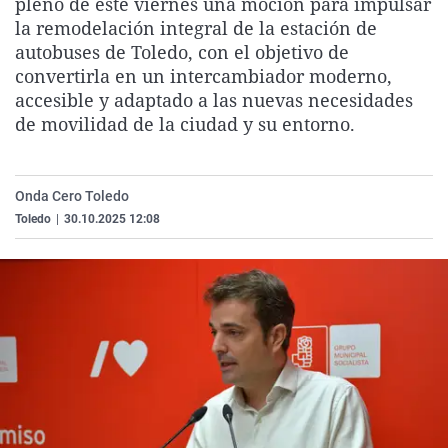
pleno de este viernes una moción para impulsar
La rosa de los vientos
Caso
Extremadura
Virales
la remodelación integral de la estación de
autobuses de Toledo, con el objetivo de
Gente viajera
Retornados
Galicia
Televisión
convertirla en un intercambiador moderno,
Como el perro y el gat
Equipo de investigaci
La Rioja
Elecciones
accesible y adaptado a las nuevas necesidades
de movilidad de la ciudad y su entorno.
Operación Viuda Negr
Navarra
País Vasco
Onda Cero Toledo
Toledo
|
30.10.2025 12:08