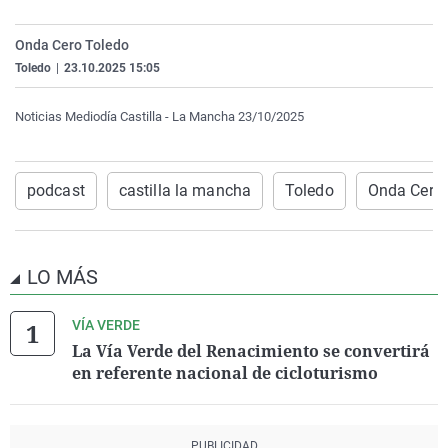
La rosa de los vientos
Caso
Extremadura
Virales
Onda Cero Toledo
Gente viajera
Retornados
Galicia
Televisión
Toledo
|
23.10.2025 15:05
Como el perro y el gat
Equipo de investigaci
La Rioja
Elecciones
Noticias Mediodía Castilla - La Mancha 23/10/2025
Operación Viuda Negr
Navarra
País Vasco
podcast
castilla la mancha
Toledo
Onda Cero 
LO MÁS
VÍA VERDE
La Vía Verde del Renacimiento se convertirá
en referente nacional de cicloturismo