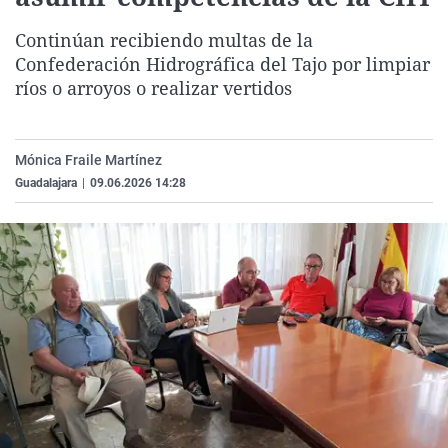
La rosa de los vientos
Caso
Extremadura
Virales
Continúan recibiendo multas de la
Gente viajera
Retornados
Galicia
Televisión
Confederación Hidrográfica del Tajo por limpiar
ríos o arroyos o realizar vertidos
Como el perro y el gat
Equipo de investigaci
La Rioja
Elecciones
Operación Viuda Negr
Navarra
País Vasco
Mónica Fraile Martínez
Guadalajara
|
09.06.2026 14:28