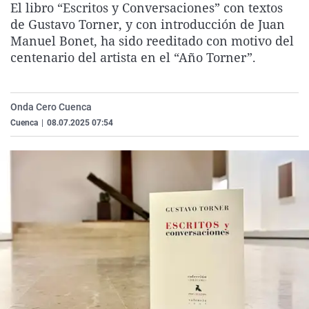
El libro “Escritos y Conversaciones” con textos
La rosa de los vientos
Caso
Extremadura
Virales
de Gustavo Torner, y con introducción de Juan
Gente viajera
Retornados
Galicia
Televisión
Manuel Bonet, ha sido reeditado con motivo del
centenario del artista en el “Año Torner”.
Como el perro y el gat
Equipo de investigaci
La Rioja
Elecciones
Operación Viuda Negr
Navarra
Onda Cero Cuenca
País Vasco
Cuenca
|
08.07.2025 07:54