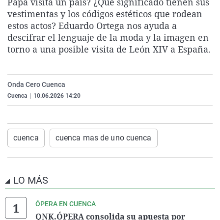
Papa visita un país? ¿Qué significado tienen sus
La rosa de los vientos
Caso
Extremadura
Virales
vestimentas y los códigos estéticos que rodean
estos actos? Eduardo Ortega nos ayuda a
Gente viajera
Retornados
Galicia
Televisión
descifrar el lenguaje de la moda y la imagen en
Como el perro y el gat
Equipo de investigaci
La Rioja
Elecciones
torno a una posible visita de León XIV a España.
Operación Viuda Negr
Navarra
País Vasco
Onda Cero Cuenca
Cuenca
|
10.06.2026 14:20
cuenca
cuenca mas de uno cuenca
LO MÁS
ÓPERA EN CUENCA
QNK.ÓPERA consolida su apuesta por