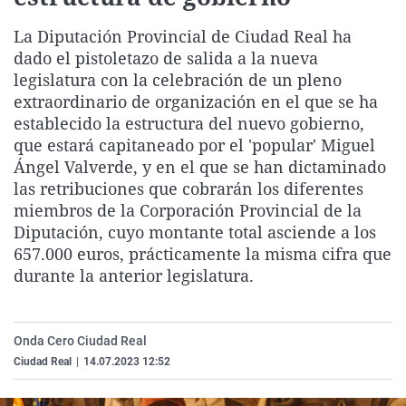
La rosa de los vientos
Caso
Extremadura
Virales
La Diputación Provincial de Ciudad Real ha
Gente viajera
Retornados
Galicia
Televisión
dado el pistoletazo de salida a la nueva
legislatura con la celebración de un pleno
Como el perro y el gat
Equipo de investigaci
La Rioja
Elecciones
extraordinario de organización en el que se ha
Operación Viuda Negr
Navarra
establecido la estructura del nuevo gobierno,
País Vasco
que estará capitaneado por el 'popular' Miguel
Ángel Valverde, y en el que se han dictaminado
las retribuciones que cobrarán los diferentes
miembros de la Corporación Provincial de la
Diputación, cuyo montante total asciende a los
657.000 euros, prácticamente la misma cifra que
durante la anterior legislatura.
Onda Cero Ciudad Real
Ciudad Real
|
14.07.2023 12:52