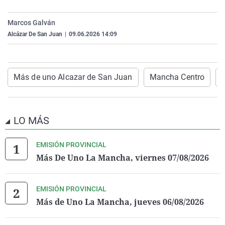
La rosa de los vientos
Caso
Extremadura
Virales
Marcos Galván
Gente viajera
Retornados
Galicia
Televisión
Alcázar De San Juan
|
09.06.2026 14:09
Como el perro y el gat
Equipo de investigaci
La Rioja
Elecciones
Operación Viuda Negr
Navarra
Más de uno Alcazar de San Juan
Mancha Centro
País Vasco
LO MÁS
EMISIÓN PROVINCIAL
Más De Uno La Mancha, viernes 07/08/2026
EMISIÓN PROVINCIAL
Más de Uno La Mancha, jueves 06/08/2026