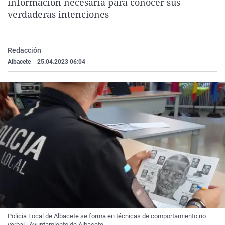
información necesaria para conocer sus
La rosa de los vientos
Caso
Extremadura
Virales
verdaderas intenciones
Gente viajera
Retornados
Galicia
Televisión
Como el perro y el gat
Equipo de investigaci
La Rioja
Elecciones
Redacción
Operación Viuda Negr
Navarra
Albacete
|
25.04.2023 06:04
País Vasco
Policia Local de Albacete se forma en técnicas de comportamiento no
verbal | Ayuntamiento de Albacete