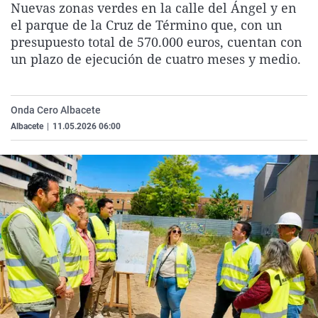
Nuevas zonas verdes en la calle del Ángel y en
La rosa de los vientos
Caso
Extremadura
Virales
el parque de la Cruz de Término que, con un
Gente viajera
Retornados
Galicia
Televisión
presupuesto total de 570.000 euros, cuentan con
un plazo de ejecución de cuatro meses y medio.
Como el perro y el gat
Equipo de investigaci
La Rioja
Elecciones
Operación Viuda Negr
Navarra
Onda Cero Albacete
País Vasco
Albacete
|
11.05.2026 06:00