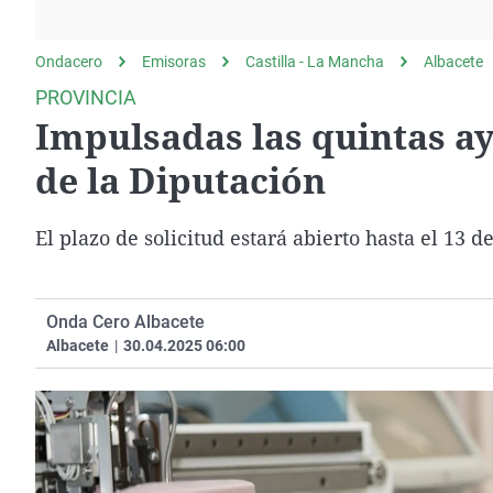
La rosa de los vientos
Caso
Extremadura
Gente viajera
Retornados
Galicia
Ondacero
Emisoras
Castilla - La Mancha
Albacete
Como el perro y el
Equipo de investigación
La Rioja
PROVINCIA
gato
Impulsadas las quintas ay
Operación Viuda
Navarra
Negra
País Vasco
de la Diputación
El plazo de solicitud estará abierto hasta el 13 
Onda Cero Albacete
Albacete
|
30.04.2025 06:00