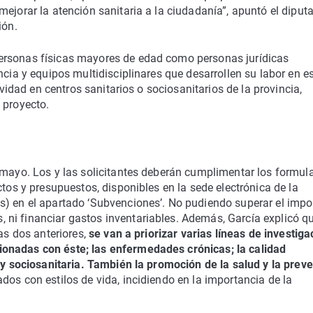
ejorar la atención sanitaria a la ciudadanía”, apuntó el diput
ión.
ersonas físicas mayores de edad como personas jurídicas
ncia y equipos multidisciplinares que desarrollen su labor en e
ividad en centros sanitarios o sociosanitarios de la provincia,
 proyecto.
 mayo. Los y las solicitantes deberán cumplimentar los formul
ctos y presupuestos, disponibles en la sede electrónica de la
s) en el apartado ‘Subvenciones’. No pudiendo superar el impo
ni financiar gastos inventariables. Además, García explicó q
las dos anteriores,
se van a priorizar varias líneas de investiga
onadas con éste; las enfermedades crónicas; la calidad
a y sociosanitaria. También la promoción de la salud y la prev
ados con estilos de vida, incidiendo en la importancia de la