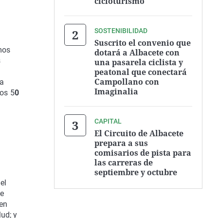
cicloturismo
SOSTENIBILIDAD
Suscrito el convenio que
mos
dotará a Albacete con
s
una pasarela ciclista y
peatonal que conectará
Campollano con
 a
Imaginalia
os 5
0
CAPITAL
El Circuito de Albacete
prepara a sus
comisarios de pista para
las carreras de
septiembre y octubre
 el
de
 en
ud; y