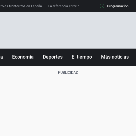
roles fronterizos en España
La diferencia entre observar el eclipse al 99% y al 100%
Programación
ña
Economía
Deportes
El tiempo
Más noticias
Fútbol
Sociedad
Baloncesto
Mundo
Tenis
Salud
Motor
Cultura
Ciencia y Tecnología
adrid
Gastronomía
nciana
Medio ambiente