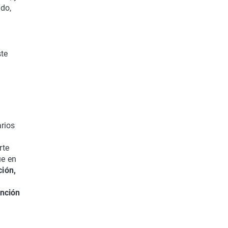
ado,
ste
arios
rte
ue en
ción,
ención