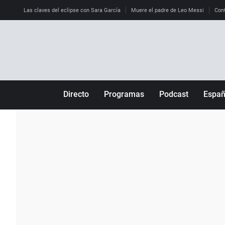
Las claves del eclipse con Sara García
Muere el padre de Leo Messi
Cont
Directo
Programas
Podcast
Espa
Más de uno
Los Perseguidos
Andalucía
Por fin
Malas decisiones
Aragón
Julia en la onda
Expedientes del más allá
Baleares
La brújula
El viaje del Guernica
Cantabria
Radioestadio
Invisibles
Cataluña
Radioestadio noche
Prohibido morirse
Comunidad de M
El colegio invisible
Esto no ha pasado
Comunitat Vale