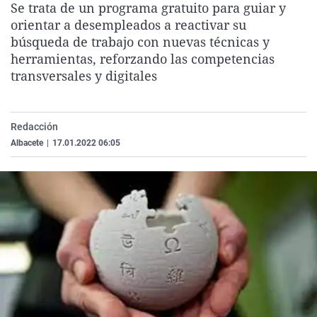
Se trata de un programa gratuito para guiar y
La rosa de los vientos
Caso
Extremadura
Virales
orientar a desempleados a reactivar su
Gente viajera
Retornados
Galicia
Televisión
búsqueda de trabajo con nuevas técnicas y
herramientas, reforzando las competencias
Como el perro y el gat
Equipo de investigaci
La Rioja
Elecciones
transversales y digitales
Operación Viuda Negr
Navarra
País Vasco
Redacción
Albacete
|
17.01.2022 06:05