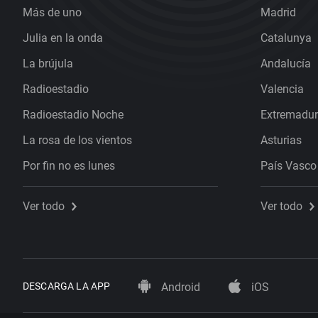
Más de uno
Madrid
Julia en la onda
Catalunya
La brújula
Andalucía
Radioestadio
Valencia
Radioestadio Noche
Extremadu
La rosa de los vientos
Asturias
Por fin no es lunes
País Vasco
Ver todo
Ver todo
DESCARGA LA APP
Android
iOS