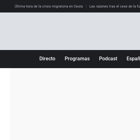
Última hora de la crisis migratoria en Ceuta
Las razones tras el cese de la f
Directo
Programas
Podcast
Espa
Más de uno
Los Perseguidos
Andalucía
Por fin
Malas decisiones
Aragón
Julia en la onda
Expedientes del más allá
Baleares
La brújula
El viaje del Guernica
Cantabria
Radioestadio
Invisibles
Cataluña
Radioestadio noche
Prohibido morirse
Comunidad de M
El colegio invisible
Esto no ha pasado
Comunitat Vale