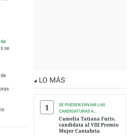
 de
as se
 de
LO MÁS
doras
SE PUEDEN ENVIAR LAS
os
CANDIDATURAS A
CANTABRIA@ONDACERO.ES
Camelia Tatiana Furis,
candidata al VIII Premio
Mujer Cantabria