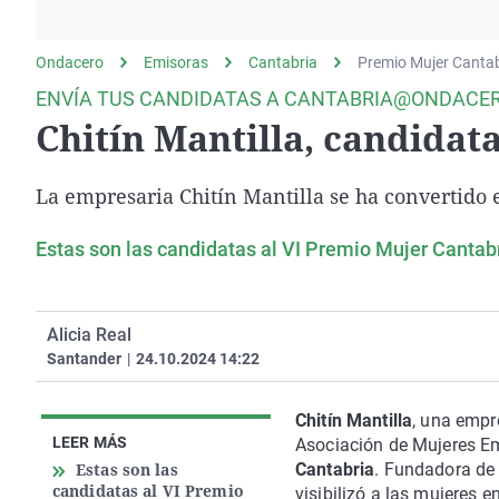
La rosa de los vientos
Caso
Extremadura
Gente viajera
Retornados
Galicia
Ondacero
Emisoras
Cantabria
Premio Mujer Cantab
Como el perro y el
Equipo de investigación
La Rioja
ENVÍA TUS CANDIDATAS A CANTABRIA@ONDACER
gato
Chitín Mantilla, candidat
Operación Viuda
Navarra
Negra
País Vasco
La empresaria Chitín Mantilla se ha convertido 
Estas son las candidatas al VI Premio Mujer Cantab
Alicia Real
Santander
|
24.10.2024 14:22
Chitín Mantilla
, una empr
LEER MÁS
Asociación de Mujeres Em
Estas son las
Cantabria
. Fundadora de
candidatas al VI Premio
visibilizó a las mujeres 