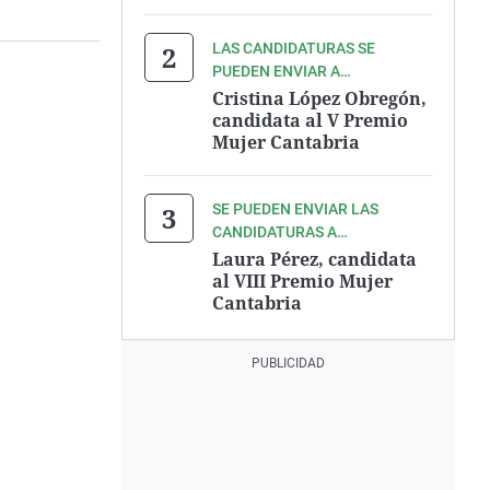
LAS CANDIDATURAS SE
PUEDEN ENVIAR A
CANTABRIA@ONDACERO.ES
Cristina López Obregón,
candidata al V Premio
Mujer Cantabria
SE PUEDEN ENVIAR LAS
CANDIDATURAS A
CANTABRIA@ONDACERO.ES
Laura Pérez, candidata
al VIII Premio Mujer
Cantabria