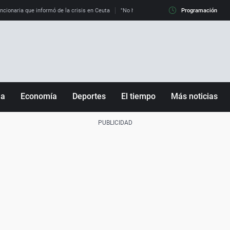
uncionaria que informó de la crisis en Ceuta
"No hay mafias, que no nos engañen": exper
Programación
ña
Economía
Deportes
El tiempo
Más noticias
Fútbol
Sociedad
Baloncesto
Mundo
Tenis
Salud
Motor
Cultura
Ciencia y Tecnología
adrid
Gastronomía
nciana
Medio ambiente