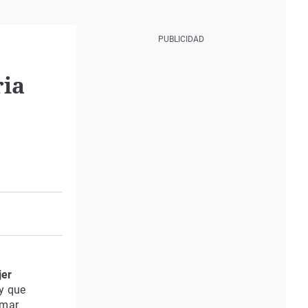
ria
jer
y que
rmar