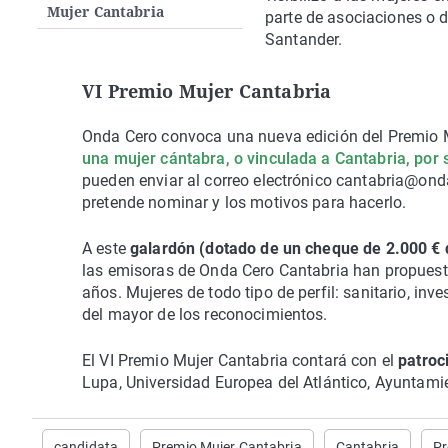
Mujer Cantabria
parte de asociaciones o d
Santander.
VI Premio Mujer Cantabria
Onda Cero convoca una nueva edición del Premio 
una mujer cántabra, o vinculada a Cantabria, por 
pueden enviar al correo electrónico cantabria@ond
pretende nominar y los motivos para hacerlo.
A este
galardón (dotado de un cheque de 2.000 € 
las emisoras de Onda Cero Cantabria han propuesto
años. Mujeres de todo tipo de perfil: sanitario, inve
del mayor de los reconocimientos.
El VI Premio Mujer Cantabria contará con el
patroc
Lupa, Universidad Europea del Atlántico, Ayuntami
candidata
Premio Mujer Cantabria
Cantabria
Pr