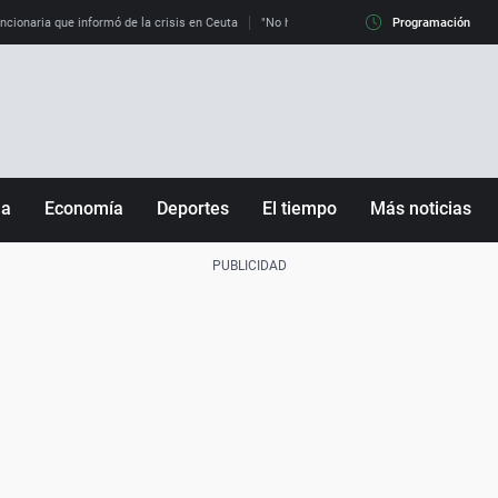
uncionaria que informó de la crisis en Ceuta
"No hay mafias, que no nos engañen": exper
Programación
ña
Economía
Deportes
El tiempo
Más noticias
Fútbol
Sociedad
Baloncesto
Mundo
Tenis
Salud
Motor
Cultura
Ciencia y Tecnología
adrid
Gastronomía
nciana
Medio ambiente