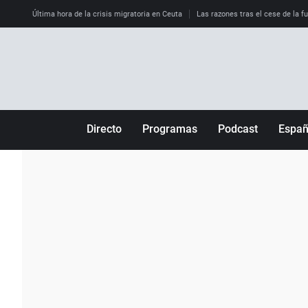
Última hora de la crisis migratoria en Ceuta
Las razones tras el cese de la f
Directo
Programas
Podcast
Espa
Más de uno
Los Perseguidos
Andalucía
Por fin
Malas decisiones
Aragón
Julia en la onda
Expedientes del más allá
Baleares
La brújula
El viaje del Guernica
Cantabria
Radioestadio
Invisibles
Cataluña
Radioestadio noche
Prohibido morirse
Comunidad de M
El colegio invisible
Esto no ha pasado
Comunitat Vale