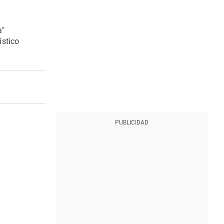
a"
ístico