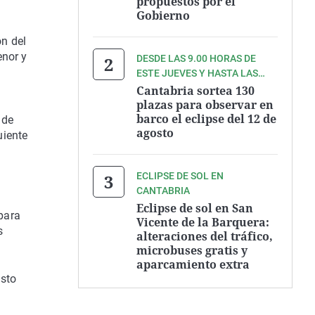
propuestos por el
Gobierno
n del
enor y
DESDE LAS 9.00 HORAS DE
ESTE JUEVES Y HASTA LAS
9.00 HORAS DEL VIERNES
Cantabria sortea 130
plazas para observar en
barco el eclipse del 12 de
 de
agosto
uiente
ECLIPSE DE SOL EN
CANTABRIA
Eclipse de sol en San
 para
Vicente de la Barquera:
s
alteraciones del tráfico,
microbuses gratis y
aparcamiento extra
isto