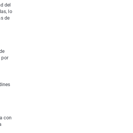
ad del
as, lo
as de
 de
 por
rdines
x
ta con
a