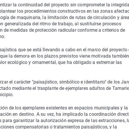
tizar la continuidad del proyecto sin comprometer la integrid
eplantear los procedimientos constructivos en las zonas afectad
ología de maquinaria, la limitación de rutas de circulación y áre
n generalizada del ritmo de trabajo, al sustituirse procesos
 de medidas de protección radicular conforme a criterios de
no.
sajística que se está llevando a cabo en el marco del proyecto
que la demora en los plazos previstos viene motivada también
alor ecológico y ornamental, que ha obligado a extremar las
zar el carácter "paisajístico, simbólico e identitario" de los Ja
ectado mediante el trasplante de ejemplares adultos de Tamari
icipio.
ción de los ejemplares existentes en espacios municipales y la
tación en destino. A su vez, ha implicado la coordinación direc
s para garantizar la autorización expresa de las extracciones, l
ciones compensatorias o tratamientos paisajísticos, y la