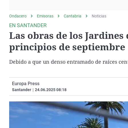
La rosa de los vientos
Caso
Extremadura
Gente viajera
Retornados
Galicia
Ondacero
Emisoras
Cantabria
Noticias
Como el perro y el
Equipo de investigación
La Rioja
EN SANTANDER
gato
Las obras de los Jardines
Operación Viuda
Navarra
Negra
País Vasco
principios de septiembre
Debido a que un denso entramado de raíces cen
Europa Press
Santander
|
24.06.2025 08:18