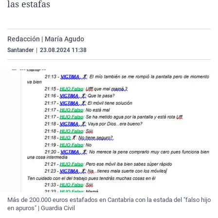
las estafas
La rosa de los vientos
Caso
Extremadura
Virales
Gente viajera
Retornados
Galicia
Televisión
Redacción | María Agudo
Como el perro y el gat
Equipo de investigaci
La Rioja
Elecciones
Santander
|
23.08.2024 11:38
Operación Viuda Negr
Navarra
País Vasco
Más de 200.000 euros estafados en Cantabria con la estada del "falso hijo
en apuros" | Guardia Civil