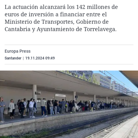
La rosa de los vientos
Caso
Extremadura
Virales
La actuación alcanzará los 142 millones de
euros de inversión a financiar entre el
Gente viajera
Retornados
Galicia
Televisión
Ministerio de Transportes, Gobierno de
Como el perro y el gat
Equipo de investigaci
La Rioja
Elecciones
Cantabria y Ayuntamiento de Torrelavega.
Operación Viuda Negr
Navarra
País Vasco
Europa Press
Santander
|
19.11.2024 09:49