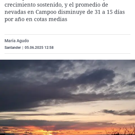
crecimiento sostenido, y el promedio de
La rosa de los vientos
Caso
Extremadura
Virales
nevadas en Campoo disminuye de 31 a 15 días
Gente viajera
Retornados
Galicia
Televisión
por año en cotas medias
Como el perro y el gat
Equipo de investigaci
La Rioja
Elecciones
Operación Viuda Negr
Navarra
María Agudo
País Vasco
Santander
|
05.06.2025 12:58