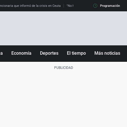
uncionaria que informó de la crisis en Ceuta
"No hay mafias, que no nos engañen": exper
Programación
ña
Economía
Deportes
El tiempo
Más noticias
Fútbol
Sociedad
Baloncesto
Mundo
Tenis
Salud
Motor
Cultura
Ciencia y Tecnología
adrid
Gastronomía
nciana
Medio ambiente