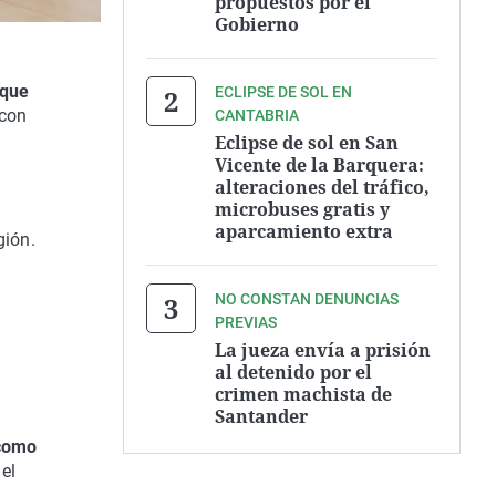
propuestos por el
Gobierno
ique
ECLIPSE DE SOL EN
 con
CANTABRIA
Eclipse de sol en San
Vicente de la Barquera:
alteraciones del tráfico,
microbuses gratis y
aparcamiento extra
gión.
NO CONSTAN DENUNCIAS
PREVIAS
La jueza envía a prisión
al detenido por el
crimen machista de
Santander
 como
el