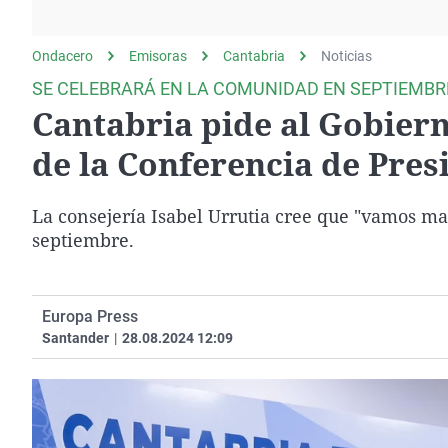
La rosa de los vientos
Caso
Extremadura
Gente viajera
Retornados
Galicia
Ondacero
Emisoras
Cantabria
Noticias
Como el perro y el
Equipo de investigación
La Rioja
SE CELEBRARÁ EN LA COMUNIDAD EN SEPTIEMBR
gato
Cantabria pide al Gobiern
Operación Viuda
Navarra
Negra
País Vasco
de la Conferencia de Pres
La consejería Isabel Urrutia cree que "vamos ma
septiembre.
Europa Press
Santander
|
28.08.2024 12:09