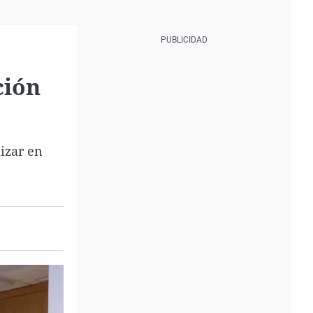
ción
izar en