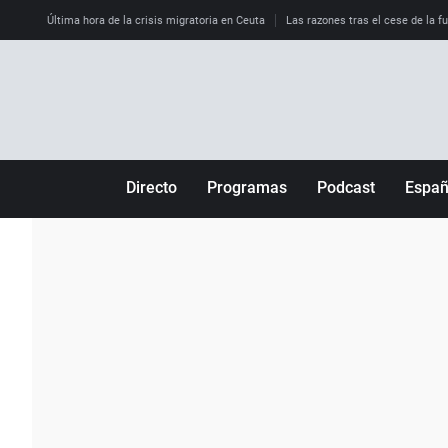
Última hora de la crisis migratoria en Ceuta
Las razones tras el cese de la f
Directo
Programas
Podcast
Espa
Más de uno
Los Perseguidos
Andalucía
Por fin
Malas decisiones
Aragón
Julia en la onda
Expedientes del más allá
Baleares
La brújula
El viaje del Guernica
Cantabria
Radioestadio
Invisibles
Cataluña
Radioestadio noche
Prohibido morirse
Comunidad de M
El colegio invisible
Esto no ha pasado
Comunitat Vale