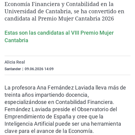
Economía Financiera y Contabilidad en la
La rosa de los vientos
Caso
Extremadura
Virales
Universidad de Cantabria, se ha convertido en
Gente viajera
Retornados
Galicia
Televisión
candidata al Premio Mujer Cantabria 2026
Como el perro y el gat
Equipo de investigaci
La Rioja
Elecciones
Estas son las candidatas al VIII Premio Mujer
Operación Viuda Negr
Navarra
Cantabria
País Vasco
Alicia Real
Santander
|
09.06.2026 14:09
La profesora Ana Fernández Laviada lleva más de
treinta años impartiendo docencia,
especializándose en Contabilidad Financiera.
Fernández Laviada preside el Observatorio del
Emprendimiento de España y cree que la
Inteligencia Artificial puede ser una herramienta
clave para el avance de la Economía.