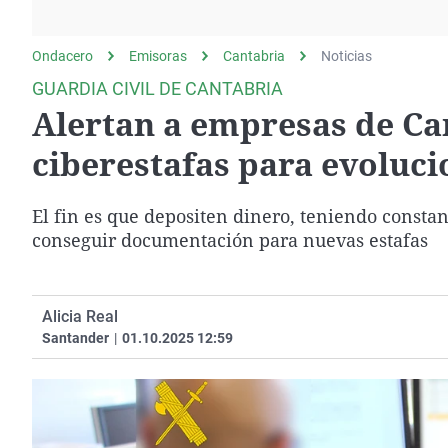
La rosa de los vientos
Caso
Extremadura
Gente viajera
Retornados
Galicia
Ondacero
Emisoras
Cantabria
Noticias
Como el perro y el
Equipo de investigación
La Rioja
GUARDIA CIVIL DE CANTABRIA
gato
Alertan a empresas de Can
Operación Viuda
Navarra
Negra
País Vasco
ciberestafas para evoluc
El fin es que depositen dinero, teniendo constan
conseguir documentación para nuevas estafas
Alicia Real
Santander
|
01.10.2025 12:59