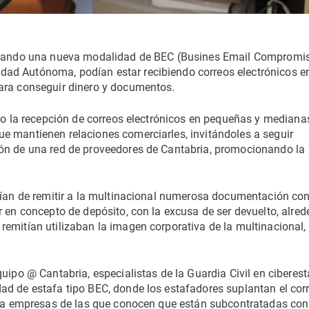
tigando una nueva modalidad de BEC (Busines Email Compromis
ad Autónoma, podían estar recibiendo correos electrónicos e
ara conseguir dinero y documentos.
ado la recepción de correos electrónicos en pequeñas y mediana
e mantienen relaciones comerciarles, invitándoles a seguir
ión de una red de proveedores de Cantabria, promocionando la
ebían de remitir a la multinacional numerosa documentación co
r en concepto de depósito, con la excusa de ser devuelto, alred
emitían utilizaban la imagen corporativa de la multinacional,
uipo @ Cantabria, especialistas de la Guardia Civil en ciberest
ad de estafa tipo BEC, donde los estafadores suplantan el cor
os a empresas de las que conocen que están subcontratadas con