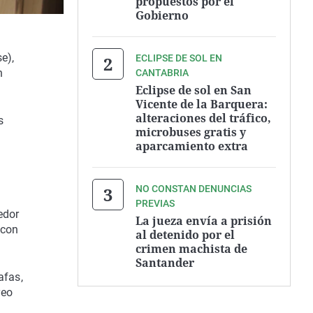
propuestos por el
Gobierno
e),
ECLIPSE DE SOL EN
n
CANTABRIA
Eclipse de sol en San
Vicente de la Barquera:
alteraciones del tráfico,
s
microbuses gratis y
aparcamiento extra
NO CONSTAN DENUNCIAS
n
PREVIAS
edor
La jueza envía a prisión
 con
al detenido por el
crimen machista de
Santander
afas,
reo