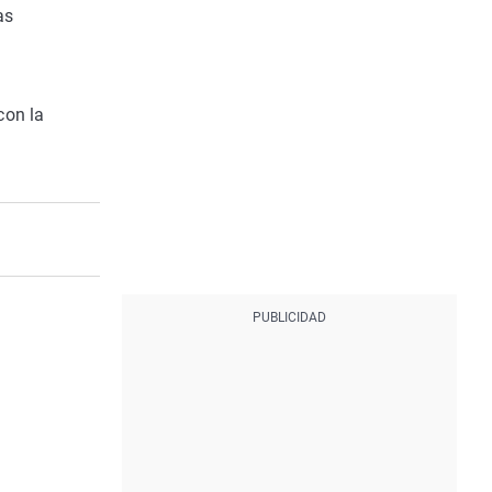
as
con la