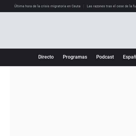
Última hora de la crisis migratoria en Ceuta
Las razones tras el cese de la f
Directo
Programas
Podcast
Espa
Más de uno
Los Perseguidos
Andalucía
Por fin
Malas decisiones
Aragón
Julia en la onda
Expedientes del más allá
Baleares
La brújula
El viaje del Guernica
Cantabria
Radioestadio
Invisibles
Cataluña
Radioestadio noche
Prohibido morirse
Comunidad de M
El colegio invisible
Esto no ha pasado
Comunitat Vale