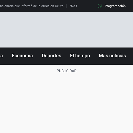
uncionaria que informó de la crisis en Ceuta
"No hay mafias, que no nos engañen": exper
Programación
ña
Economía
Deportes
El tiempo
Más noticias
Fútbol
Sociedad
Baloncesto
Mundo
Tenis
Salud
Motor
Cultura
Ciencia y Tecnología
adrid
Gastronomía
nciana
Medio ambiente