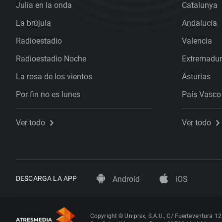
Julia en la onda
Catalunya
La brújula
Andalucía
Radioestadio
Valencia
Radioestadio Noche
Extremadu
La rosa de los vientos
Asturias
Por fin no es lunes
País Vasco
Ver todo
Ver todo
DESCARGA LA APP
Android
iOS
Copyright © Uniprex, S.A.U., C/ Fuerteventura 12