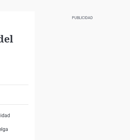
del
lidad
elga