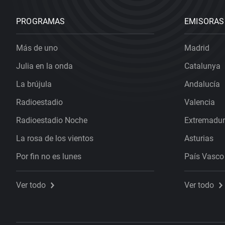
PROGRAMAS
EMISORAS
Más de uno
Madrid
Julia en la onda
Catalunya
La brújula
Andalucía
Radioestadio
Valencia
Radioestadio Noche
Extremadu
La rosa de los vientos
Asturias
Por fin no es lunes
País Vasco
Ver todo
Ver todo