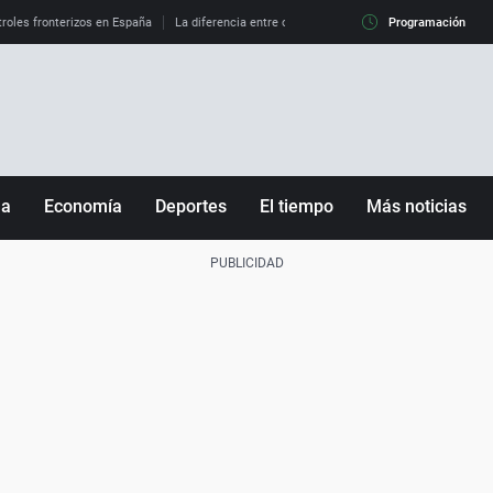
roles fronterizos en España
La diferencia entre observar el eclipse al 99% y al 100%
Programación
ña
Economía
Deportes
El tiempo
Más noticias
Fútbol
Sociedad
Baloncesto
Mundo
Tenis
Salud
Motor
Cultura
Ciencia y Tecnología
adrid
Gastronomía
nciana
Medio ambiente