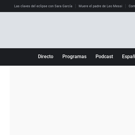
Las claves del eclipse con Sara García
Muere el padre de Leo Messi
Cont
Directo
Programas
Podcast
Espa
Más de uno
Los Perseguidos
Andalucía
Por fin
Malas decisiones
Aragón
Julia en la onda
Expedientes del más allá
Baleares
La brújula
El viaje del Guernica
Cantabria
Radioestadio
Invisibles
Cataluña
Radioestadio noche
Prohibido morirse
Comunidad de M
El colegio invisible
Esto no ha pasado
Comunitat Vale