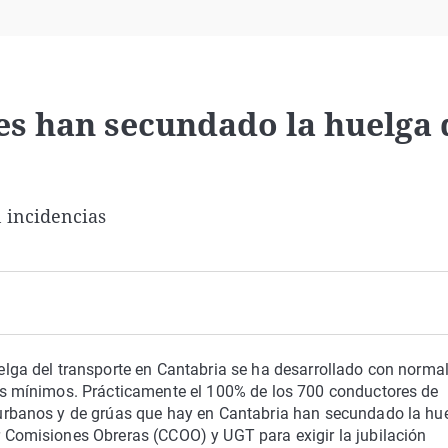
Virales
Televisión
Elecciones
es han secundado la huelga 
 incidencias
elga del transporte en Cantabria se ha desarrollado con norma
os mínimos. P
rácticamente el 100% de los 700 conductores de
urbanos y de grúas que hay en Cantabria han secundado la hu
 Comisiones Obreras (CCOO) y UGT para exigir la jubilación