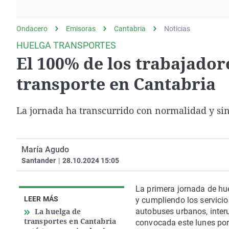
La rosa de los vientos
Caso
Extremadura
Gente viajera
Retornados
Galicia
Ondacero
Emisoras
Cantabria
Noticias
Como el perro y el
Equipo de investigación
La Rioja
HUELGA TRANSPORTES
gato
El 100% de los trabajador
Operación Viuda
Navarra
Negra
País Vasco
transporte en Cantabria
La jornada ha transcurrido con normalidad y sin
María Agudo
Santander
|
28.10.2024 15:05
La primera jornada de hu
LEER MÁS
y cumpliendo los servici
La huelga de
autobuses urbanos, inter
transportes en Cantabria
convocada este lunes por