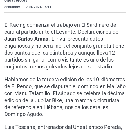
ondacero.es
La rosa de los vientos
Caso
Extremadura
Virales
Santander
|
17.04.2024 15:11
Gente viajera
Retornados
Galicia
Televisión
El Racing comienza el trabajo en El Sardinero de
Como el perro y el gat
Equipo de investigaci
La Rioja
Elecciones
cara al partido ante el Levante. Declaraciones de
Operación Viuda Negr
Navarra
Juan Carlos Arana
. El rival presenta datos
engañosos y no será fácil, el conjunto granota tiene
País Vasco
dos puntos que los cántabros y aunque lleva 12
partidos sin ganar como visitante es uno de los
conjuntos menos goleados lejos de su estadio.
Hablamos de la tercera edición de los 10 kilómetros
de El Pendo, que se disputan el domingo en Maliaño
con Manu Talamillo. El sábado se celebra la décima
edición de la Jubilar Bike, una marcha cicloturista
de referencia en Liébana, nos da los detalles
Domingo Agudo.
Luis Toscana, entrenador del Uneatlántico Pereda,