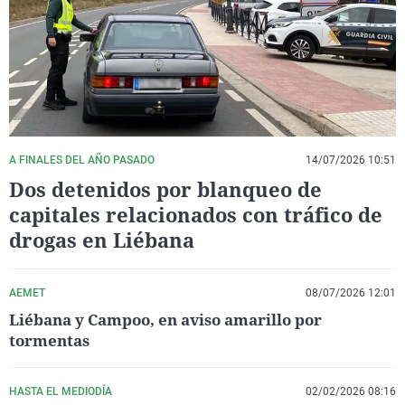
La rosa de los vientos
Caso
Extremadura
Virales
Gente viajera
Retornados
Galicia
Televisión
Como el perro y el gat
Equipo de investigaci
La Rioja
Elecciones
Operación Viuda Negr
Navarra
País Vasco
A FINALES DEL AÑO PASADO
14/07/2026 10:51
Dos detenidos por blanqueo de
capitales relacionados con tráfico de
drogas en Liébana
AEMET
08/07/2026 12:01
Liébana y Campoo, en aviso amarillo por
tormentas
HASTA EL MEDIODÍA
02/02/2026 08:16