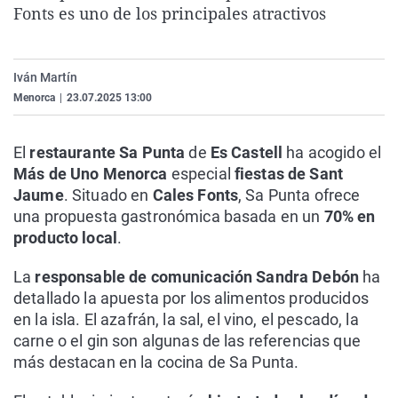
Fonts es uno de los principales atractivos
La rosa de los vientos
Caso
Extremadura
Virales
Gente viajera
Retornados
Galicia
Televisión
Como el perro y el gat
Equipo de investigaci
La Rioja
Elecciones
Iván Martín
Menorca
|
23.07.2025 13:00
Operación Viuda Negr
Navarra
País Vasco
El
restaurante Sa Punta
de
Es Castell
ha acogido el
Más de Uno Menorca
especial
fiestas de Sant
Jaume
. Situado en
Cales Fonts
, Sa Punta ofrece
una propuesta gastronómica basada en un
70% en
producto local
.
La
responsable de comunicación
Sandra Debón
ha
detallado la apuesta por los alimentos producidos
en la isla. El azafrán, la sal, el vino, el pescado, la
carne o el gin son algunas de las referencias que
más destacan en la cocina de Sa Punta.