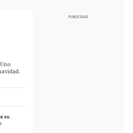
 Uno
navidad.
e su
s