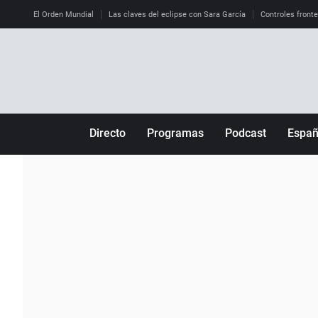
El Orden Mundial
Las claves del eclipse con Sara García
Controles front
Directo
Programas
Podcast
Espa
Más de uno
Los Perseguidos
Andalucía
Por fin
Malas decisiones
Aragón
Julia en la onda
Expedientes del más allá
Baleares
La brújula
El viaje del Guernica
Cantabria
Radioestadio
Invisibles
Cataluña
Radioestadio noche
Prohibido morirse
Comunidad de M
El colegio invisible
Esto no ha pasado
Comunitat Vale