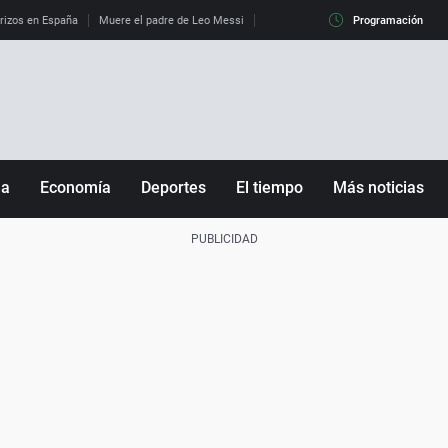
erizos en España
Muere el padre de Leo Messi
La diferencia entre observar el eclip
Programación
ña
Economía
Deportes
El tiempo
Más noticias
Fútbol
Sociedad
Baloncesto
Mundo
Tenis
Salud
Motor
Cultura
Ciencia y Tecnología
adrid
Gastronomía
nciana
Medio ambiente