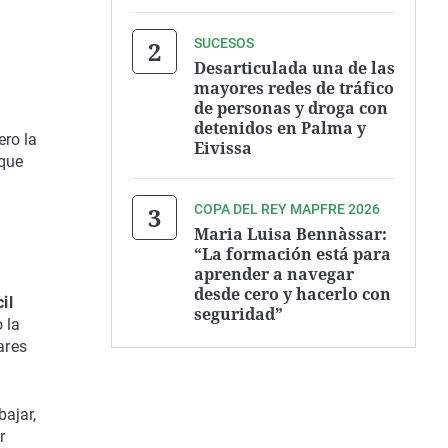
SUCESOS
Desarticulada una de las
mayores redes de tráfico
de personas y droga con
detenidos en Palma y
ro la
Eivissa
 que
COPA DEL REY MAPFRE 2026
Maria Luisa Bennàssar:
“La formación está para
aprender a navegar
desde cero y hacerlo con
il
seguridad”
 la
ares
bajar,
r