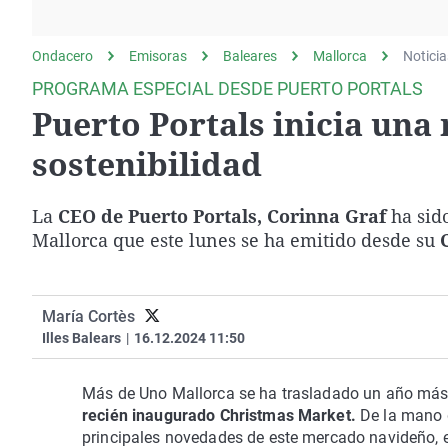
La rosa de los vientos
Caso
Extremadura
Gente viajera
Retornados
Galicia
Ondacero
Emisoras
Baleares
Mallorca
Noticia
Como el perro y el
Equipo de investigación
La Rioja
PROGRAMA ESPECIAL DESDE PUERTO PORTALS
gato
Puerto Portals inicia una
Operación Viuda
Navarra
Negra
País Vasco
sostenibilidad
La
CEO de Puerto Portals, Corinna Graf
ha sid
Mallorca que este lunes se ha emitido desde su
María Cortès
Illes Balears
|
16.12.2024 11:50
Más de Uno Mallorca se ha trasladado un año más 
recién inaugurado Christmas Market.
De la mano 
principales novedades de este mercado navideño, 