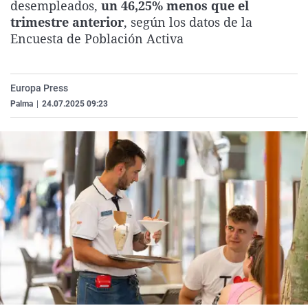
desempleados,
un 46,25% menos que el
La rosa de los vientos
Caso
Extremadura
Virales
trimestre anterior
, según los datos de la
Gente viajera
Retornados
Galicia
Televisión
Encuesta de Población Activa
Como el perro y el gat
Equipo de investigaci
La Rioja
Elecciones
Operación Viuda Negr
Navarra
Europa Press
Palma
|
24.07.2025 09:23
País Vasco