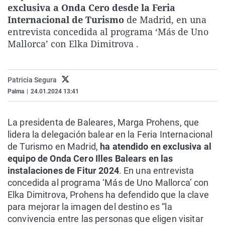
exclusiva a Onda Cero desde la Feria
La rosa de los vientos
Caso
Extremadura
Virales
Internacional de Turismo
de Madrid, en una
Gente viajera
Retornados
Galicia
Televisión
entrevista concedida al programa ‘Más de Uno
Mallorca’ con Elka Dimitrova .
Como el perro y el gat
Equipo de investigaci
La Rioja
Elecciones
Operación Viuda Negr
Navarra
País Vasco
Patricia Segura
Palma
|
24.01.2024 13:41
La presidenta de Baleares, Marga Prohens, que
lidera la delegación balear en la Feria Internacional
de Turismo en Madrid,
ha atendido en exclusiva al
equipo de Onda Cero Illes Balears en las
instalaciones de Fitur 2024
. En una entrevista
concedida al programa ‘Más de Uno Mallorca’ con
Elka Dimitrova, Prohens ha defendido que la clave
para mejorar la imagen del destino es “la
convivencia entre las personas que eligen visitar