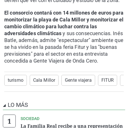
tienen que ver con el cuidado y estudio de la zona.
El consorcio contará con 14 millones de euros para
monitorizar la playa de Cala Millor y monitorizar el
cambio climático para luchar contra las
adversidades climáticas
y sus consecuencias. Inés
Batle, además, admite "espectacular" ambiente que
se ha vivido en la pasada feria Fitur y las "buenas
previsiones" para el sector en esta entrevista
concedida a Gente Viajera de Onda Cero.
turismo
Cala Millor
Gente viajera
FITUR
En
LO MÁS
SOCIEDAD
La Familia Real recibe a una representación