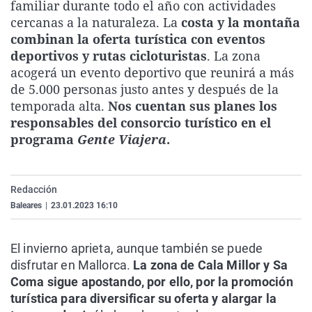
familiar durante todo el año con actividades
La rosa de los vientos
Caso
Extremadura
Virales
cercanas a la naturaleza. La
costa y la montaña
Gente viajera
Retornados
Galicia
Televisión
combinan la oferta turística con eventos
deportivos y rutas cicloturistas
. La zona
Como el perro y el gat
Equipo de investigaci
La Rioja
Elecciones
acogerá un evento deportivo que reunirá a más
Operación Viuda Negr
Navarra
de 5.000 personas justo antes y después de la
temporada alta.
Nos cuentan sus planes los
País Vasco
responsables del consorcio turístico en el
programa
Gente Viajera
.
Redacción
Baleares
|
23.01.2023 16:10
El invierno aprieta, aunque también se puede
disfrutar en Mallorca.
La zona de Cala Millor y Sa
Coma sigue apostando, por ello, por la promoción
turística para diversificar su oferta y alargar la