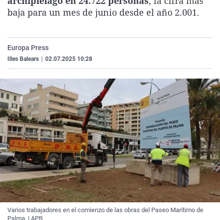
archipiélago en 24.722 personas
, la cifra más
La rosa de los vientos
Caso
Extremadura
Virales
baja para un mes de junio desde el año 2.001.
Gente viajera
Retornados
Galicia
Televisión
Como el perro y el gat
Equipo de investigaci
La Rioja
Elecciones
Europa Press
Operación Viuda Negr
Navarra
Illes Balears
|
02.07.2025 10:28
País Vasco
Varios trabajadores en el comienzo de las obras del Paseo Marítimo de
Palma. | APB