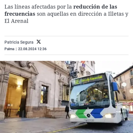
La rosa de los vientos
Caso
Extremadura
Virales
Las líneas afectadas por la
reducción de las
frecuencias
son aquellas en dirección a Illetas y
Gente viajera
Retornados
Galicia
Televisión
El Arenal
Como el perro y el gat
Equipo de investigaci
La Rioja
Elecciones
Operación Viuda Negr
Navarra
Patricia Segura
País Vasco
Palma
|
22.08.2024 12:36