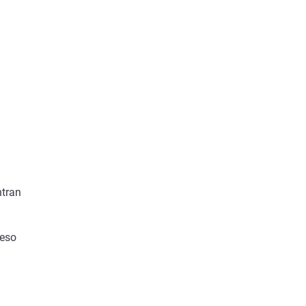
ntran
l
 eso