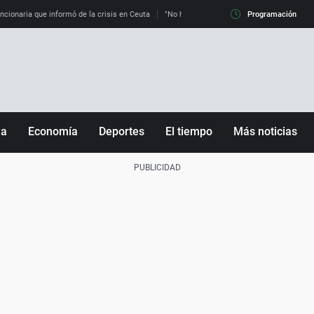
uncionaria que informó de la crisis en Ceuta
"No hay mafias, que no nos engañen": exper
Programación
ña
Economía
Deportes
El tiempo
Más noticias
Fútbol
Sociedad
Baloncesto
Mundo
Tenis
Salud
Motor
Cultura
Ciencia y Tecnología
adrid
Gastronomía
nciana
Medio ambiente