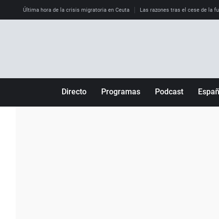
Última hora de la crisis migratoria en Ceuta
Las razones tras el cese de la f
Directo
Programas
Podcast
Espa
Más de uno
Los Perseguidos
Andalucía
Por fin
Malas decisiones
Aragón
Julia en la onda
Expedientes del más allá
Baleares
La brújula
El viaje del Guernica
Cantabria
Radioestadio
Invisibles
Cataluña
Radioestadio noche
Prohibido morirse
Comunidad de M
El colegio invisible
Esto no ha pasado
Comunitat Vale