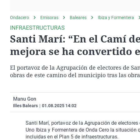
La rosa de los vientos
Caso
Extremadura
Gente viajera
Retornados
Galicia
Ondacero
Emisoras
Baleares
Ibiza y Formentera
Como el perro y el
Equipo de investigación
La Rioja
INFRAESTRUCTURAS
gato
Santi Marí: “En el Camí d
Operación Viuda
Navarra
Negra
País Vasco
mejora se ha convertido e
El portavoz de la Agrupación de electores de Sa
obras de este camino del municipio tras las obr
Manu Gon
Illes Balears
|
01.08.2025 14:02
Santi Marí, portavoz de la Agrupación de electore
Uno Ibiza y Formentera de Onda Cero la situación q
incluidas en el Plan 5 de infraestructuras.