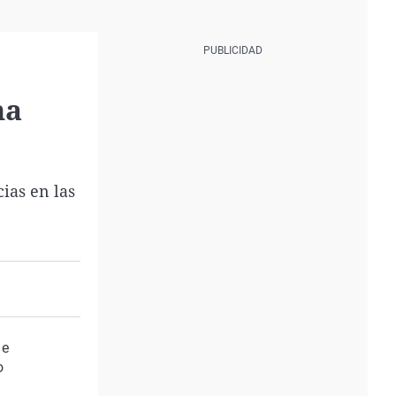
na
ias en las
de
o