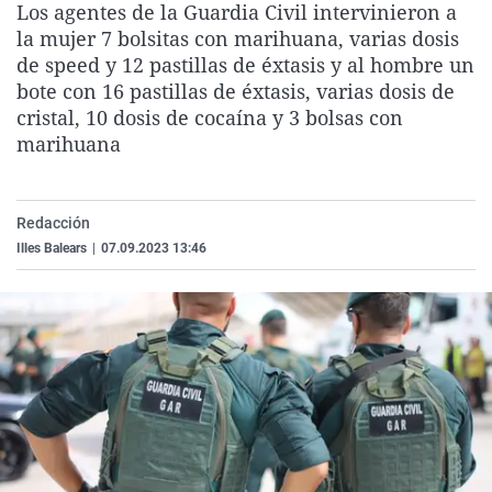
Los agentes de la Guardia Civil intervinieron a
La rosa de los vientos
Caso
Extremadura
Virales
la mujer 7 bolsitas con marihuana, varias dosis
Gente viajera
Retornados
Galicia
Televisión
de speed y 12 pastillas de éxtasis y al hombre un
bote con 16 pastillas de éxtasis, varias dosis de
Como el perro y el gat
Equipo de investigaci
La Rioja
Elecciones
cristal, 10 dosis de cocaína y 3 bolsas con
Operación Viuda Negr
Navarra
marihuana
País Vasco
Redacción
Illes Balears
|
07.09.2023 13:46