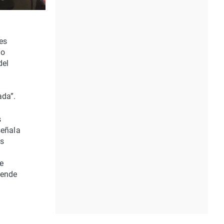
es
 o
del
ada”.
s
señala
os
e
pende