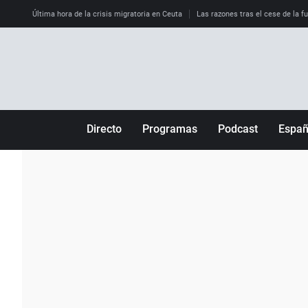
Última hora de la crisis migratoria en Ceuta
Las razones tras el cese de la f
Directo
Programas
Podcast
Espa
Más de uno
Los Perseguidos
Andalucía
Por fin
Malas decisiones
Aragón
Julia en la onda
Expedientes del más allá
Baleares
La brújula
El viaje del Guernica
Cantabria
Radioestadio
Invisibles
Cataluña
Radioestadio noche
Prohibido morirse
Comunidad de M
El colegio invisible
Esto no ha pasado
Comunitat Vale