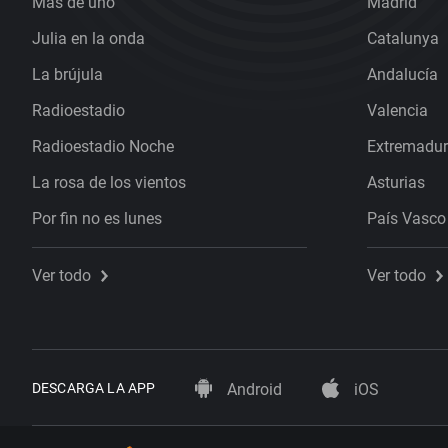
Más de uno
Madrid
Julia en la onda
Catalunya
La brújula
Andalucía
Radioestadio
Valencia
Radioestadio Noche
Extremadu
La rosa de los vientos
Asturias
Por fin no es lunes
País Vasco
Ver todo
Ver todo
DESCARGA LA APP
Android
iOS