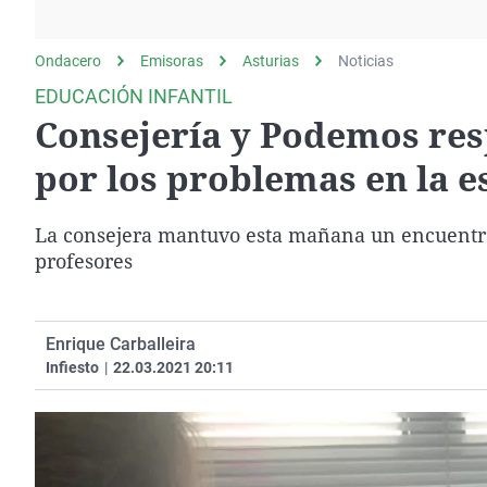
La rosa de los vientos
Caso
Extremadura
Gente viajera
Retornados
Galicia
Ondacero
Emisoras
Asturias
Noticias
Como el perro y el
Equipo de investigación
La Rioja
EDUCACIÓN INFANTIL
gato
Consejería y Podemos resp
Operación Viuda
Navarra
Negra
País Vasco
por los problemas en la e
La consejera mantuvo esta mañana un encuentro t
profesores
Enrique Carballeira
Infiesto
|
22.03.2021 20:11