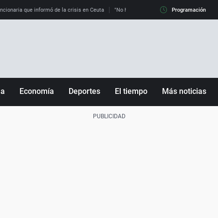
uncionaria que informó de la crisis en Ceuta
"No hay mafias, que no nos engañen": exper
Programación
ña
Economía
Deportes
El tiempo
Más noticias
Fútbol
Sociedad
Baloncesto
Mundo
Tenis
Salud
Motor
Cultura
Ciencia y Tecnología
adrid
Gastronomía
nciana
Medio ambiente