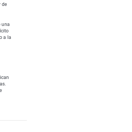
y de
e una
ícito
o a la
dican
as.
e