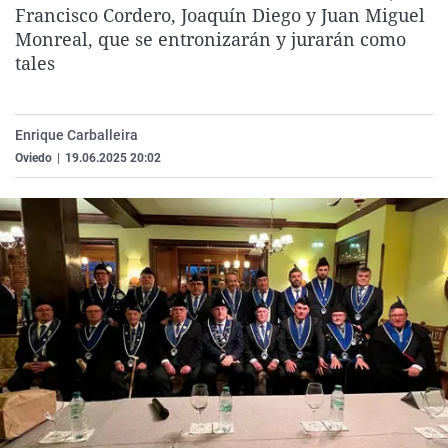
Francisco Cordero, Joaquín Diego y Juan Miguel
La rosa de los vientos
Caso
Extremadura
Virales
Monreal, que se entronizarán y jurarán como
Gente viajera
Retornados
Galicia
Televisión
tales
Como el perro y el gat
Equipo de investigaci
La Rioja
Elecciones
Operación Viuda Negr
Navarra
Enrique Carballeira
País Vasco
Oviedo
|
19.06.2025 20:02