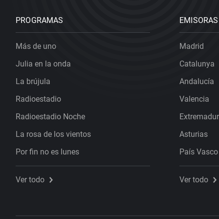
PROGRAMAS
EMISORAS
Más de uno
Madrid
Julia en la onda
Catalunya
La brújula
Andalucía
Radioestadio
Valencia
Radioestadio Noche
Extremadu
La rosa de los vientos
Asturias
Por fin no es lunes
País Vasco
Ver todo
Ver todo