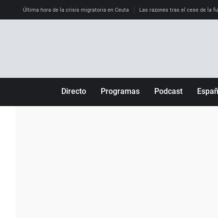
Última hora de la crisis migratoria en Ceuta
Las razones tras el cese de la f
Directo
Programas
Podcast
Espa
Más de uno
Los Perseguidos
Andalucía
Por fin
Malas decisiones
Aragón
Julia en la onda
Expedientes del más allá
Baleares
La brújula
El viaje del Guernica
Cantabria
Radioestadio
Invisibles
Cataluña
Radioestadio noche
Prohibido morirse
Comunidad de M
El colegio invisible
Esto no ha pasado
Comunitat Vale