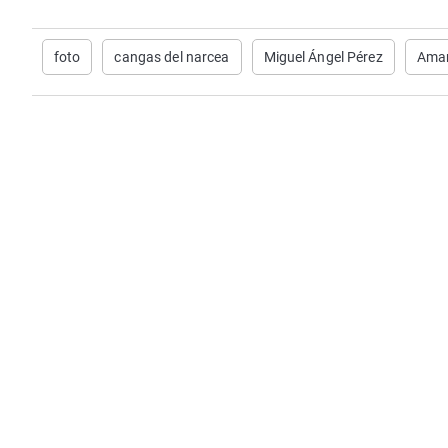
foto
cangas del narcea
Miguel Ángel Pérez
Ama