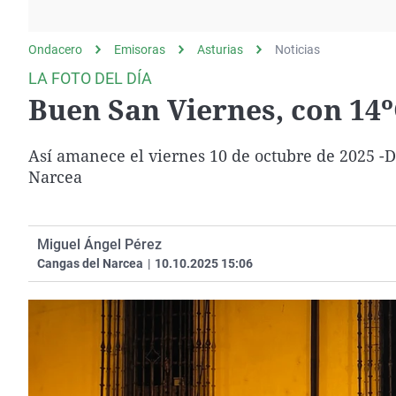
La rosa de los vientos
Caso
Extremadura
Gente viajera
Retornados
Galicia
Ondacero
Emisoras
Asturias
Noticias
Como el perro y el
Equipo de investigación
La Rioja
LA FOTO DEL DÍA
gato
Buen San Viernes, con 14
Operación Viuda
Navarra
Negra
País Vasco
Así amanece el viernes 10 de octubre de 2025 -
Narcea
Miguel Ángel Pérez
Cangas del Narcea
|
10.10.2025 15:06