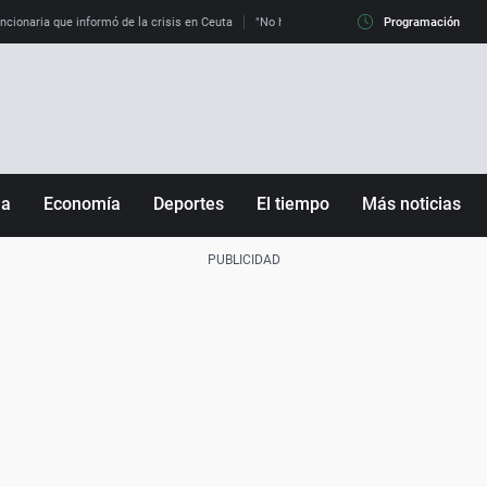
uncionaria que informó de la crisis en Ceuta
"No hay mafias, que no nos engañen": exper
Programación
ña
Economía
Deportes
El tiempo
Más noticias
Fútbol
Sociedad
Baloncesto
Mundo
Tenis
Salud
Motor
Cultura
Ciencia y Tecnología
adrid
Gastronomía
nciana
Medio ambiente